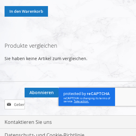
In den Warenkorb
Produkte vergleichen
Sie haben keine Artikel zum vergleichen.
Abonnieren
Melden
Sie
sich
für
Kontaktieren Sie uns
unseren
Newsletter
Datenschutz- und Cookie-Richtlinie