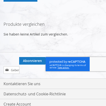
Produkte vergleichen
Sie haben keine Artikel zum vergleichen.
Abonnieren
Melden
Sie
sich
für
Kontaktieren Sie uns
unseren
Newsletter
Datenschutz- und Cookie-Richtlinie
an:
Create Account