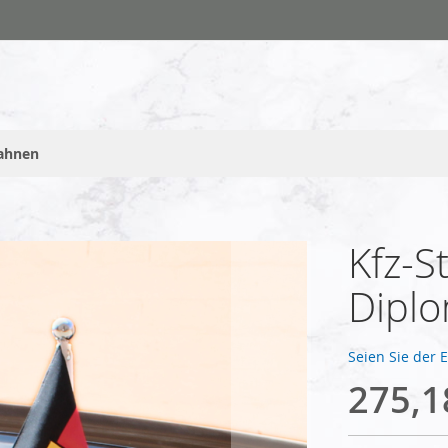
fahnen
Kfz-S
Dipl
Seien Sie der 
275,1