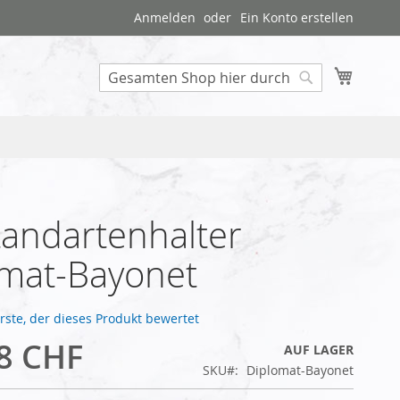
Anmelden
Ein Konto erstellen
Mein W
Search
tandartenhalter
omat-Bayonet
Erste, der dieses Produkt bewertet
8 CHF
AUF LAGER
SKU
Diplomat-Bayonet