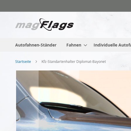
Zum
Inhalt
springen
Autofahnen-Ständer
Fahnen
Individuelle Auto
Startseite
Kfz-Standartenhalter Diplomat-Bayonet
Zum
Ende
der
Bildgalerie
springen