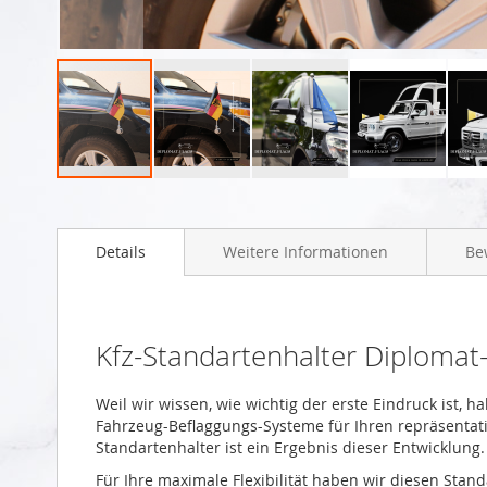
Zum
Anfang
der
Details
Weitere Informationen
Be
Bildgalerie
springen
Kfz-Standartenhalter Diplomat
Weil wir wissen, wie wichtig der erste Eindruck ist, h
Fahrzeug-Beflaggungs-Systeme für Ihren repräsentative
Standartenhalter ist ein Ergebnis dieser Entwicklung.
Für Ihre maximale Flexibilität haben wir diesen Stan