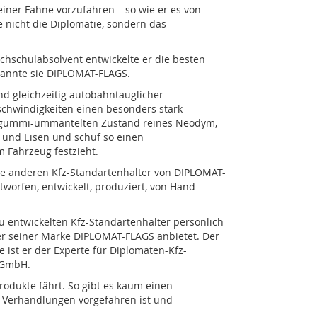
einer Fahne vorzufahren – so wie er es von
nicht die Diplomatie, sondern das
chschulabsolvent entwickelte er die besten
nannte sie DIPLOMAT-FLAGS.
nd gleichzeitig autobahntauglicher
chwindigkeiten einen besonders stark
m gummi-ummantelten Zustand reines Neodym,
r und Eisen und schuf so einen
m Fahrzeug festzieht.
le anderen Kfz-Standartenhalter von DIPLOMAT-
worfen, entwickelt, produziert, von Hand
u entwickelten Kfz-Standartenhalter persönlich
nter seiner Marke DIPLOMAT-FLAGS anbietet. Der
 ist er der Experte für Diplomaten-Kfz-
 GmbH.
Produkte fährt. So gibt es kaum einen
zu Verhandlungen vorgefahren ist und