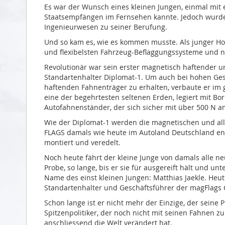
Es war der Wunsch eines kleinen Jungen, einmal mit 
Staatsempfängen im Fernsehen kannte. Jedoch wurde 
Ingenieurwesen zu seiner Berufung.
Und so kam es, wie es kommen musste. Als junger Ho
und flexibelsten Fahrzeug-Beflaggungssysteme und 
Revolutionär war sein erster magnetisch haftender u
Standartenhalter Diplomat-1. Um auch bei hohen Ges
haftenden Fahnenträger zu erhalten, verbaute er i
eine der begehrtesten seltenen Erden, legiert mit Bo
Autofahnenständer, der sich sicher mit über 500 N a
Wie der Diplomat-1 werden die magnetischen und al
FLAGS damals wie heute im Autoland Deutschland ent
montiert und veredelt.
Noch heute fährt der kleine Junge von damals alle ne
Probe, so lange, bis er sie für ausgereift hält und u
Name des einst kleinen Jungen: Matthias Jaekle. Heute
Standartenhalter und Geschäftsführer der magFlags
Schon lange ist er nicht mehr der Einzige, der seine 
Spitzenpolitiker, der noch nicht mit seinen Fahnen 
anschliessend die Welt verändert hat.