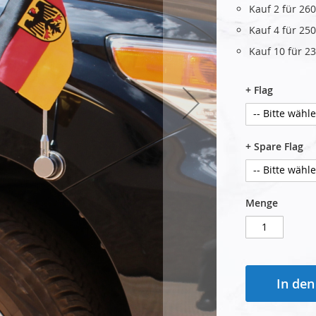
Kauf 2 für
260
Kauf 4 für
250
Kauf 10 für
23
+ Flag
+ Spare Flag
Menge
In de