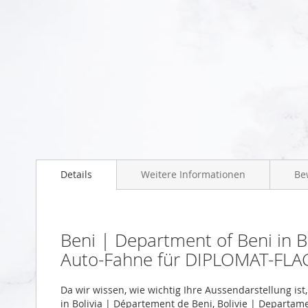
Zum
Anfang
der
Bildgalerie
springen
Details
Weitere Informationen
Be
Beni | Department of Beni in B
Auto-Fahne für DIPLOMAT-FLA
Da wir wissen, wie wichtig Ihre Aussendarstellung is
in Bolivia | Département de Beni, Bolivie | Departame