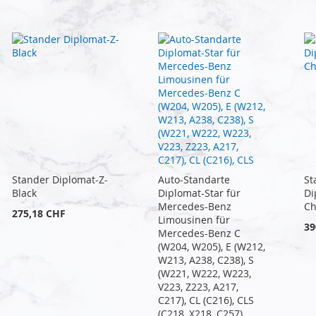
Stander Diplomat-Z-
Auto-Standarte
St
Black
Diplomat-Star für
Di
Mercedes-Benz
C
275,18 CHF
Limousinen für
39
Mercedes-Benz C
(W204, W205), E (W212,
W213, A238, C238), S
(W221, W222, W223,
V223, Z223, A217,
C217), CL (C216), CLS
(C218, X218, C257),