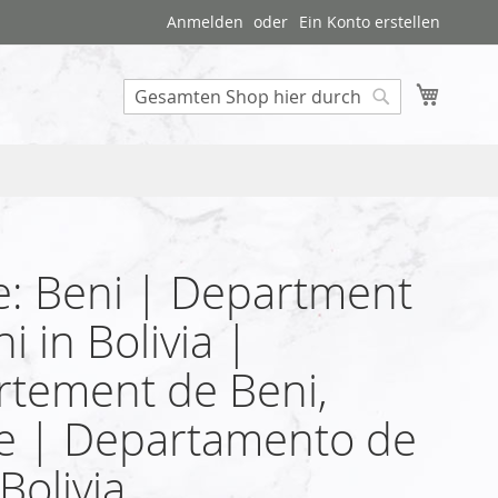
Anmelden
Ein Konto erstellen
Mein W
Search
: Beni | Department
i in Bolivia |
tement de Beni,
ie | Departamento de
Bolivia