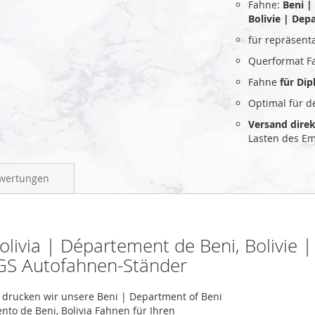
Fahne:
Beni |
Bolivie | Dep
für repräsent
Querformat F
Fahne
für Di
Optimal für 
Versand dire
Lasten des E
wertungen
olivia | Département de Beni, Bolivie 
GS Autofahnen-Ständer
t, drucken wir unsere Beni | Department of Beni
nto de Beni, Bolivia Fahnen für Ihren