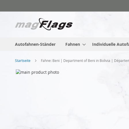
Zum
Inhalt
springen
Autofahnen-Ständer
Fahnen
Individuelle Auto
Startseite
Fahne: Beni | Department of Beni in Bolivia | Départem
Zum
Ende
der
Bildgalerie
springen