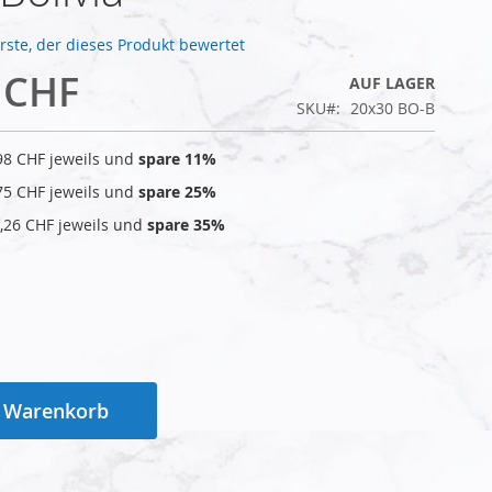
Erste, der dieses Produkt bewertet
 CHF
AUF LAGER
SKU
20x30 BO-B
98 CHF
jeweils und
spare
11
%
75 CHF
jeweils und
spare
25
%
,26 CHF
jeweils und
spare
35
%
n Warenkorb